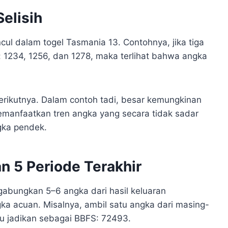
elisih
ncul dalam togel Tasmania 13. Contohnya, jika tiga
: 1234, 1256, dan 1278, maka terlihat bahwa angka
erikutnya. Dalam contoh tadi, besar kemungkinan
emanfaatkan tren angka yang secara tidak sadar
gka pendek.
n 5 Periode Terakhir
gabungkan 5–6 angka dari hasil keluaran
 acuan. Misalnya, ambil satu angka dari masing-
lalu jadikan sebagai BBFS: 72493.