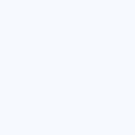
Cara Jitu Bermain Togel