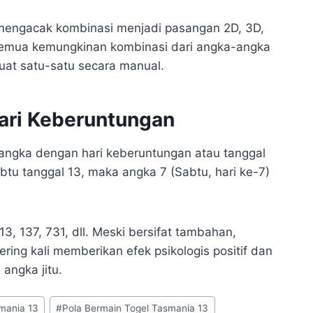
s mengacak kombinasi menjadi pasangan 2D, 3D,
 semua kemungkinan kombinasi dari angka-angka
buat satu-satu secara manual.
ari Keberuntungan
ngka dengan hari keberuntungan atau tanggal
abtu tanggal 13, maka angka 7 (Sabtu, hari ke-7)
13, 137, 731, dll. Meski bersifat tambahan,
ering kali memberikan efek psikologis positif dan
angka jitu.
mania 13
#
Pola Bermain Togel Tasmania 13