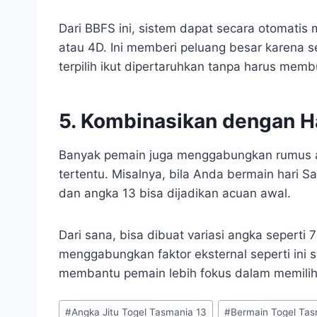
Dari BBFS ini, sistem dapat secara otomati
atau 4D. Ini memberi peluang besar karena
terpilih ikut dipertaruhkan tanpa harus mem
5. Kombinasikan dengan H
Banyak pemain juga menggabungkan rumus a
tertentu. Misalnya, bila Anda bermain hari S
dan angka 13 bisa dijadikan acuan awal.
Dari sana, bisa dibuat variasi angka seperti 7
menggabungkan faktor eksternal seperti ini s
membantu pemain lebih fokus dalam memilih 
Post
#
Angka Jitu Togel Tasmania 13
#
Bermain Togel Tas