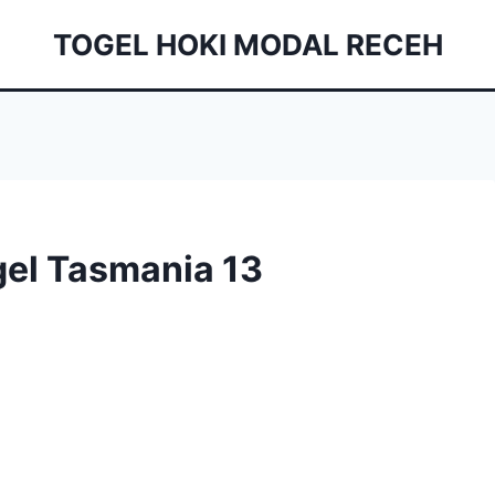
TOGEL HOKI MODAL RECEH
gel Tasmania 13