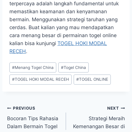
terpercaya adalah langkah fundamental untuk
memastikan keamanan dan kenyamanan
bermain. Menggunakan strategi taruhan yang
cerdas. Buat kalian yang mau mendapatkan
cara menang besar di permainan togel online
kalian bisa kunjungi
TOGEL HOKI MODAL
RECEH
.
Post
#
Menang Togel China
#
Togel China
Tags:
#
TOGEL HOKI MODAL RECEH
#
TOGEL ONLINE
Post
PREVIOUS
NEXT
Bocoran Tips Rahasia
Strategi Meraih
navigation
Dalam Bermain Togel
Kemenangan Besar di