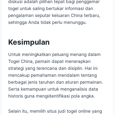
diskusi adalah pilihan tepat bagi penggemar
togel untuk saling bertukar informasi dan
pengalaman seputar keluaran China terbaru,
sehingga Anda tidak perlu menunggu.
Kesimpulan
Untuk meningkatkan peluang menang dalam
Togel China, pemain dapat menerapkan
strategi yang terencana dan disiplin. Hal ini
mencakup pemahaman mendalam tentang
berbagai jenis taruhan dan aturan permainan.
Serta kemampuan untuk menganalisis data
historis guna mengidentifikasi pola angka.
Selain itu, memilih situs judi togel online yang