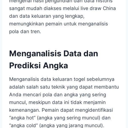
mengenai hasil pengundian dan data historis
sangat mudah diakses melalui live draw China
dan data keluaran yang lengkap,
memungkinkan pemain untuk menganalisis
pola dan tren.
Menganalisis Data dan
Prediksi Angka
Menganalisis data keluaran togel sebelumnya
adalah salah satu teknik yang dapat membantu
Anda mencari pola dan angka yang sering
muncul, meskipun data ini tidak menjamin
kemenangan. Pemain dapat mengidentifikasi
“angka hot” (angka yang sering muncul) dan
“angka cold” (angka yang jarang muncul).