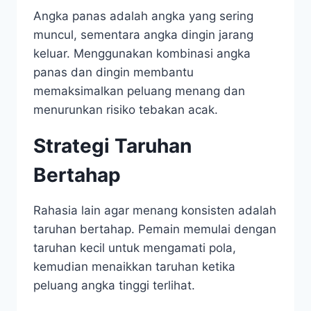
Angka panas adalah angka yang sering
muncul, sementara angka dingin jarang
keluar. Menggunakan kombinasi angka
panas dan dingin membantu
memaksimalkan peluang menang dan
menurunkan risiko tebakan acak.
Strategi Taruhan
Bertahap
Rahasia lain agar menang konsisten adalah
taruhan bertahap. Pemain memulai dengan
taruhan kecil untuk mengamati pola,
kemudian menaikkan taruhan ketika
peluang angka tinggi terlihat.