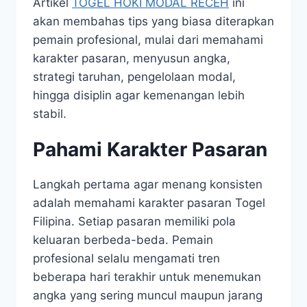
Artikel
TOGEL HOKI MODAL RECEH
ini
akan membahas tips yang biasa diterapkan
pemain profesional, mulai dari memahami
karakter pasaran, menyusun angka,
strategi taruhan, pengelolaan modal,
hingga disiplin agar kemenangan lebih
stabil.
Pahami Karakter Pasaran
Langkah pertama agar menang konsisten
adalah memahami karakter pasaran Togel
Filipina. Setiap pasaran memiliki pola
keluaran berbeda-beda. Pemain
profesional selalu mengamati tren
beberapa hari terakhir untuk menemukan
angka yang sering muncul maupun jarang