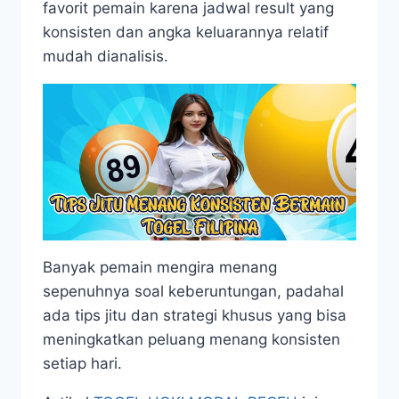
favorit pemain karena jadwal result yang
konsisten dan angka keluarannya relatif
mudah dianalisis.
Banyak pemain mengira menang
sepenuhnya soal keberuntungan, padahal
ada tips jitu dan strategi khusus yang bisa
meningkatkan peluang menang konsisten
setiap hari.