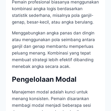
Pemain profesional biasanya menggunakan
kombinasi angka logis berdasarkan
statistik sederhana, misalnya pola ganjil-
genap, besar-kecil, atau angka berulang.
Menggabungkan angka panas dan dingin
atau menggunakan pola seimbang antara
ganjil dan genap membantu memperluas
peluang menang. Kombinasi yang tepat
membuat strategi lebih efektif dibanding
menebak angka secara acak.
Pengelolaan Modal
Manajemen modal adalah kunci untuk
menang konsisten. Pemain disarankan
membagi modal menjadi beberapa sesi