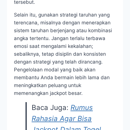
tersebut.
Selain itu, gunakan strategi taruhan yang
terencana, misalnya dengan menerapkan
sistem taruhan berjenjang atau kombinasi
angka tertentu. Jangan terlalu terbawa
emosi saat mengalami kekalahan;
sebaliknya, tetap disiplin dan konsisten
dengan strategi yang telah dirancang.
Pengelolaan modal yang baik akan
membantu Anda bermain lebih lama dan
meningkatkan peluang untuk
memenangkan jackpot besar.
Baca Juga:
Rumus
Rahasia Agar Bisa
Jackpot Dalam Togel