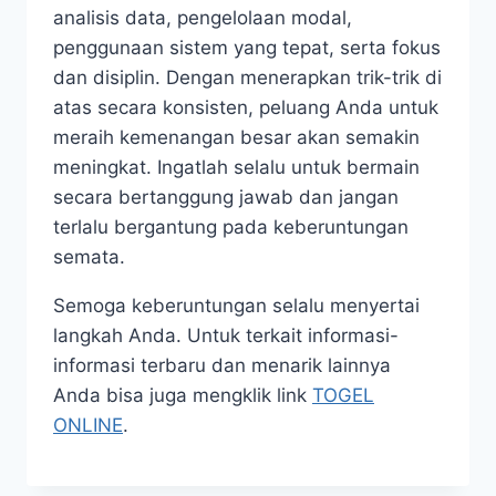
analisis data, pengelolaan modal,
penggunaan sistem yang tepat, serta fokus
dan disiplin. Dengan menerapkan trik-trik di
atas secara konsisten, peluang Anda untuk
meraih kemenangan besar akan semakin
meningkat. Ingatlah selalu untuk bermain
secara bertanggung jawab dan jangan
terlalu bergantung pada keberuntungan
semata.
Semoga keberuntungan selalu menyertai
langkah Anda. Untuk terkait informasi-
informasi terbaru dan menarik lainnya
Anda bisa juga mengklik link
TOGEL
ONLINE
.