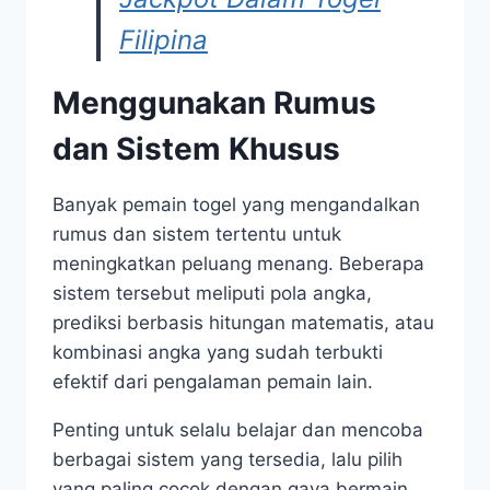
Filipina
Menggunakan Rumus
dan Sistem Khusus
Banyak pemain togel yang mengandalkan
rumus dan sistem tertentu untuk
meningkatkan peluang menang. Beberapa
sistem tersebut meliputi pola angka,
prediksi berbasis hitungan matematis, atau
kombinasi angka yang sudah terbukti
efektif dari pengalaman pemain lain.
Penting untuk selalu belajar dan mencoba
berbagai sistem yang tersedia, lalu pilih
yang paling cocok dengan gaya bermain