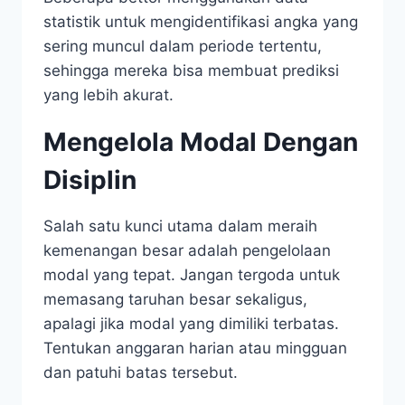
statistik untuk mengidentifikasi angka yang
sering muncul dalam periode tertentu,
sehingga mereka bisa membuat prediksi
yang lebih akurat.
Mengelola Modal Dengan
Disiplin
Salah satu kunci utama dalam meraih
kemenangan besar adalah pengelolaan
modal yang tepat. Jangan tergoda untuk
memasang taruhan besar sekaligus,
apalagi jika modal yang dimiliki terbatas.
Tentukan anggaran harian atau mingguan
dan patuhi batas tersebut.