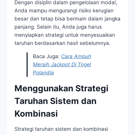
Dengan disiplin dalam pengelolaan modal,
Anda mampu mengurangi risiko kerugian
besar dan tetap bisa bermain dalam jangka
panjang. Selain itu, Anda juga harus
menyiapkan strategi untuk menyesuaikan
taruhan berdasarkan hasil sebelumnya.
Baca Juga:
Cara Ampuh
Meraih Jackpot Di Togel
Polandia
Menggunakan Strategi
Taruhan Sistem dan
Kombinasi
Strategi taruhan sistem dan kombinasi