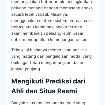
memungkinkan bettor untuk meningkatkan
peluang menang dengan memasang angka
secara lebih variatif. Misalnya,
menggunakan metode sistem entropi, colok
bebas, atau kombinasi angka tertentu,
akan memberikan peluang lebih besar
untuk mendapatkan kemenangan besar.
Teknik ini biasanya memerlukan analisis
yang matang dan pengelolaan modal yang
baik agar tetap menguntungkan dalam
jangka panjang.
Mengikuti Prediksi dari
Ahli dan Situs Resmi
Banyak situs dan komunitas togel yang