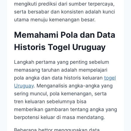
mengikuti prediksi dari sumber terpercaya,
serta bersabar dan konsisten adalah kunci
utama menuju kemenangan besar.
Memahami Pola dan Data
Historis Togel Uruguay
Langkah pertama yang penting sebelum
memasang taruhan adalah mempelajari
pola angka dan data historis keluaran
togel
Uruguay
. Menganalisis angka-angka yang
sering muncul, pola kemenangan, serta
tren keluaran sebelumnya bisa
memberikan gambaran tentang angka yang
berpotensi keluar di masa mendatang.
Beberapa bettor menggunakan data