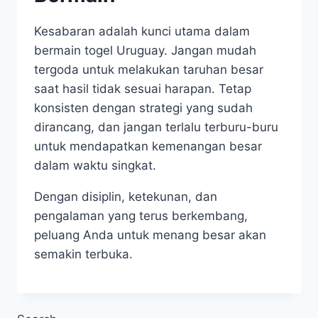
Kesabaran adalah kunci utama dalam
bermain togel Uruguay. Jangan mudah
tergoda untuk melakukan taruhan besar
saat hasil tidak sesuai harapan. Tetap
konsisten dengan strategi yang sudah
dirancang, dan jangan terlalu terburu-buru
untuk mendapatkan kemenangan besar
dalam waktu singkat.
Dengan disiplin, ketekunan, dan
pengalaman yang terus berkembang,
peluang Anda untuk menang besar akan
semakin terbuka.