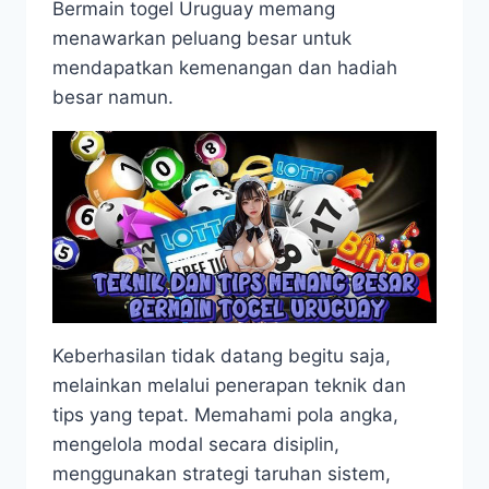
Bermain togel Uruguay memang
menawarkan peluang besar untuk
mendapatkan kemenangan dan hadiah
besar namun.
Keberhasilan tidak datang begitu saja,
melainkan melalui penerapan teknik dan
tips yang tepat. Memahami pola angka,
mengelola modal secara disiplin,
menggunakan strategi taruhan sistem,