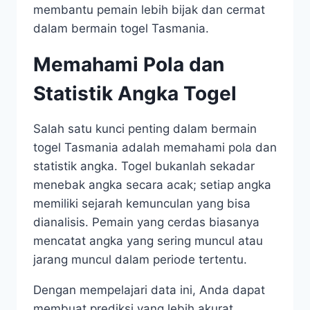
membantu pemain lebih bijak dan cermat
dalam bermain togel Tasmania.
Memahami Pola dan
Statistik Angka Togel
Salah satu kunci penting dalam bermain
togel Tasmania adalah memahami pola dan
statistik angka. Togel bukanlah sekadar
menebak angka secara acak; setiap angka
memiliki sejarah kemunculan yang bisa
dianalisis. Pemain yang cerdas biasanya
mencatat angka yang sering muncul atau
jarang muncul dalam periode tertentu.
Dengan mempelajari data ini, Anda dapat
membuat prediksi yang lebih akurat.