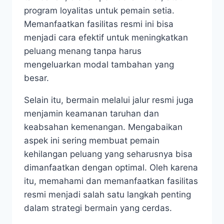
program loyalitas untuk pemain setia.
Memanfaatkan fasilitas resmi ini bisa
menjadi cara efektif untuk meningkatkan
peluang menang tanpa harus
mengeluarkan modal tambahan yang
besar.
Selain itu, bermain melalui jalur resmi juga
menjamin keamanan taruhan dan
keabsahan kemenangan. Mengabaikan
aspek ini sering membuat pemain
kehilangan peluang yang seharusnya bisa
dimanfaatkan dengan optimal. Oleh karena
itu, memahami dan memanfaatkan fasilitas
resmi menjadi salah satu langkah penting
dalam strategi bermain yang cerdas.