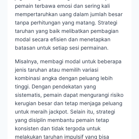
pemain terbawa emosi dan sering kali
mempertaruhkan uang dalam jumlah besar
tanpa perhitungan yang matang. Strategi
taruhan yang baik melibatkan pembagian
modal secara efisien dan menetapkan
batasan untuk setiap sesi permainan.
Misalnya, membagi modal untuk beberapa
jenis taruhan atau memilih variasi
kombinasi angka dengan peluang lebih
tinggi. Dengan pendekatan yang
sistematis, pemain dapat mengurangi risiko
kerugian besar dan tetap menjaga peluang
untuk meraih jackpot. Selain itu, strategi
yang disiplin membantu pemain tetap
konsisten dan tidak tergoda untuk
melakukan taruhan impulsif yang bisa