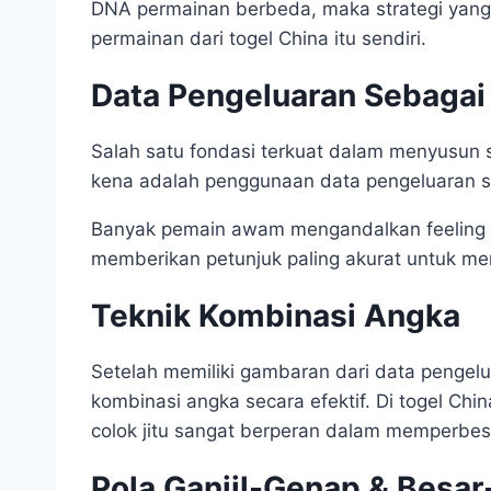
DNA permainan berbeda, maka strategi yang 
permainan dari togel China itu sendiri.
Data Pengeluaran Sebagai 
Salah satu fondasi terkuat dalam menyusun s
kena adalah penggunaan data pengeluaran 
Banyak pemain awam mengandalkan feeling sem
memberikan petunjuk paling akurat untuk me
Teknik Kombinasi Angka
Setelah memiliki gambaran dari data pengel
kombinasi angka secara efektif. Di togel China
colok jitu sangat berperan dalam memperbes
Pola Ganjil-Genap & Besar