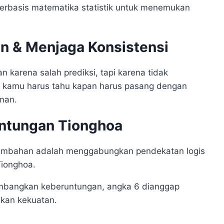
rbasis matematika statistik untuk menemukan
n & Menjaga Konsistensi
n karena salah prediksi, tapi karena tidak
na, kamu harus tahu kapan harus pasang dengan
man.
ntungan Tionghoa
a tambahan adalah menggabungkan pendekatan logis
ionghoa.
mbangkan keberuntungan, angka 6 dianggap
kan kekuatan.