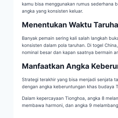
kamu bisa menggunakan rumus sederhana be
angka yang konsisten keluar.
Menentukan Waktu Taruha
Banyak pemain sering kali salah langkah buka
konsisten dalam pola taruhan. Di togel Chi
nominal besar dan kapan saatnya bermain a
Manfaatkan Angka Keberu
Strategi terakhir yang bisa menjadi senjat
dengan angka keberuntungan khas budaya T
Dalam kepercayaan Tionghoa, angka 8 mela
membawa harmoni, dan angka 9 melambang