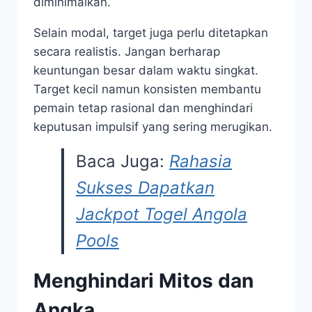
diminimalkan.
Selain modal, target juga perlu ditetapkan
secara realistis. Jangan berharap
keuntungan besar dalam waktu singkat.
Target kecil namun konsisten membantu
pemain tetap rasional dan menghindari
keputusan impulsif yang sering merugikan.
Baca Juga:
Rahasia
Sukses Dapatkan
Jackpot Togel Angola
Pools
Menghindari Mitos dan
Angka