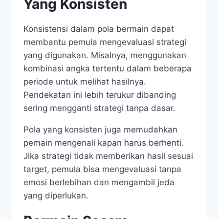
Yang Konsisten
Konsistensi dalam pola bermain dapat
membantu pemula mengevaluasi strategi
yang digunakan. Misalnya, menggunakan
kombinasi angka tertentu dalam beberapa
periode untuk melihat hasilnya.
Pendekatan ini lebih terukur dibanding
sering mengganti strategi tanpa dasar.
Pola yang konsisten juga memudahkan
pemain mengenali kapan harus berhenti.
Jika strategi tidak memberikan hasil sesuai
target, pemula bisa mengevaluasi tanpa
emosi berlebihan dan mengambil jeda
yang diperlukan.