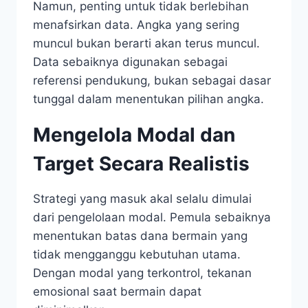
Namun, penting untuk tidak berlebihan
menafsirkan data. Angka yang sering
muncul bukan berarti akan terus muncul.
Data sebaiknya digunakan sebagai
referensi pendukung, bukan sebagai dasar
tunggal dalam menentukan pilihan angka.
Mengelola Modal dan
Target Secara Realistis
Strategi yang masuk akal selalu dimulai
dari pengelolaan modal. Pemula sebaiknya
menentukan batas dana bermain yang
tidak mengganggu kebutuhan utama.
Dengan modal yang terkontrol, tekanan
emosional saat bermain dapat