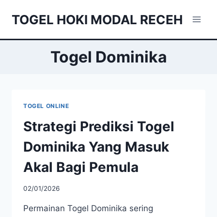
Skip
TOGEL HOKI MODAL RECEH
to
content
Togel Dominika
TOGEL ONLINE
Strategi Prediksi Togel
Dominika Yang Masuk
Akal Bagi Pemula
02/01/2026
Permainan Togel Dominika sering