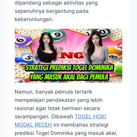
dipandang sebagai aktivitas yang
sepenuhnya bergantung pada
keberuntungan.
Namun, banyak pemula tertarik
mempelajari pendekatan yang lebih
rasional agar tidak bermain secara
serampangan. Dibawah
TOGEL HOKI
MODAL RECEH
ini membahas strategi
prediksi Togel Dominika yang masuk akal,