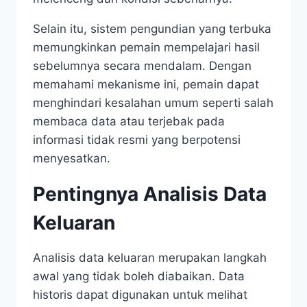
Selain itu, sistem pengundian yang terbuka
memungkinkan pemain mempelajari hasil
sebelumnya secara mendalam. Dengan
memahami mekanisme ini, pemain dapat
menghindari kesalahan umum seperti salah
membaca data atau terjebak pada
informasi tidak resmi yang berpotensi
menyesatkan.
Pentingnya Analisis Data
Keluaran
Analisis data keluaran merupakan langkah
awal yang tidak boleh diabaikan. Data
historis dapat digunakan untuk melihat