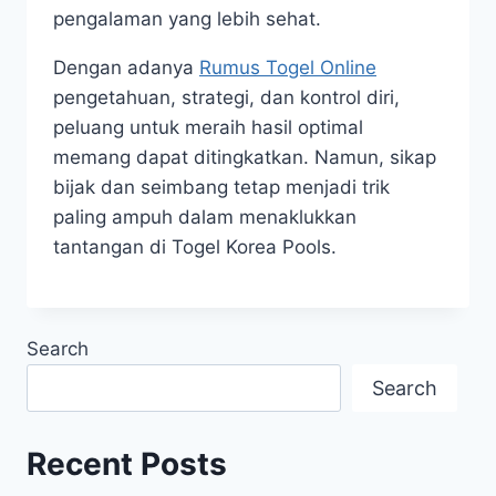
pengalaman yang lebih sehat.
Dengan adanya
Rumus Togel Online
pengetahuan, strategi, dan kontrol diri,
peluang untuk meraih hasil optimal
memang dapat ditingkatkan. Namun, sikap
bijak dan seimbang tetap menjadi trik
paling ampuh dalam menaklukkan
tantangan di Togel Korea Pools.
Search
Search
Recent Posts