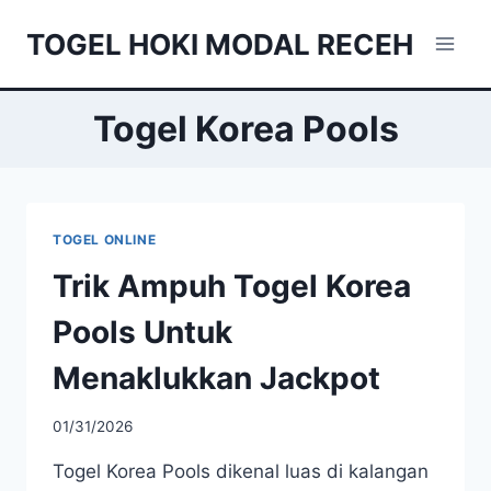
Skip
TOGEL HOKI MODAL RECEH
to
content
Togel Korea Pools
TOGEL ONLINE
Trik Ampuh Togel Korea
Pools Untuk
Menaklukkan Jackpot
01/31/2026
Togel Korea Pools dikenal luas di kalangan