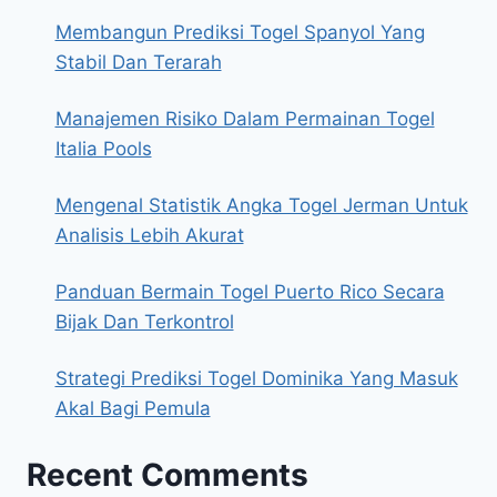
Membangun Prediksi Togel Spanyol Yang
Stabil Dan Terarah
Manajemen Risiko Dalam Permainan Togel
Italia Pools
Mengenal Statistik Angka Togel Jerman Untuk
Analisis Lebih Akurat
Panduan Bermain Togel Puerto Rico Secara
Bijak Dan Terkontrol
Strategi Prediksi Togel Dominika Yang Masuk
Akal Bagi Pemula
Recent Comments