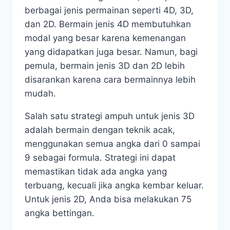
berbagai jenis permainan seperti 4D, 3D,
dan 2D. Bermain jenis 4D membutuhkan
modal yang besar karena kemenangan
yang didapatkan juga besar. Namun, bagi
pemula, bermain jenis 3D dan 2D lebih
disarankan karena cara bermainnya lebih
mudah.
Salah satu strategi ampuh untuk jenis 3D
adalah bermain dengan teknik acak,
menggunakan semua angka dari 0 sampai
9 sebagai formula. Strategi ini dapat
memastikan tidak ada angka yang
terbuang, kecuali jika angka kembar keluar.
Untuk jenis 2D, Anda bisa melakukan 75
angka bettingan.