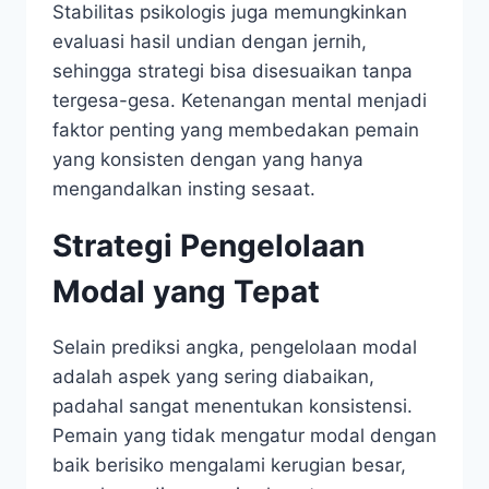
Stabilitas psikologis juga memungkinkan
evaluasi hasil undian dengan jernih,
sehingga strategi bisa disesuaikan tanpa
tergesa-gesa. Ketenangan mental menjadi
faktor penting yang membedakan pemain
yang konsisten dengan yang hanya
mengandalkan insting sesaat.
Strategi Pengelolaan
Modal yang Tepat
Selain prediksi angka, pengelolaan modal
adalah aspek yang sering diabaikan,
padahal sangat menentukan konsistensi.
Pemain yang tidak mengatur modal dengan
baik berisiko mengalami kerugian besar,