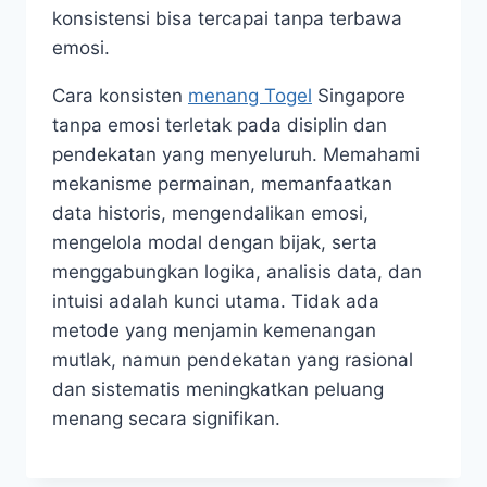
konsistensi bisa tercapai tanpa terbawa
emosi.
Cara konsisten
menang Togel
Singapore
tanpa emosi terletak pada disiplin dan
pendekatan yang menyeluruh. Memahami
mekanisme permainan, memanfaatkan
data historis, mengendalikan emosi,
mengelola modal dengan bijak, serta
menggabungkan logika, analisis data, dan
intuisi adalah kunci utama. Tidak ada
metode yang menjamin kemenangan
mutlak, namun pendekatan yang rasional
dan sistematis meningkatkan peluang
menang secara signifikan.