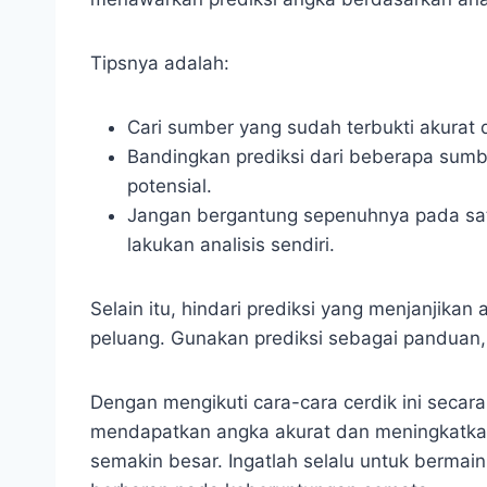
Tipsnya adalah:
Cari sumber yang sudah terbukti akurat 
Bandingkan prediksi dari beberapa sum
potensial.
Jangan bergantung sepenuhnya pada sat
lakukan analisis sendiri.
Selain itu, hindari prediksi yang menjanjikan
peluang. Gunakan prediksi sebagai panduan
Dengan mengikuti cara-cara cerdik ini secara
mendapatkan angka akurat dan meningkatk
semakin besar. Ingatlah selalu untuk bermai