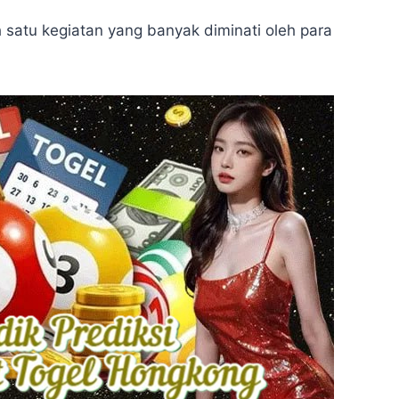
 satu kegiatan yang banyak diminati oleh para