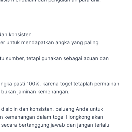
dan konsisten.
ber untuk mendapatkan angka yang paling
u sumber, tetapi gunakan sebagai acuan dan
 angka pasti 100%, karena togel tetaplah permainan
, bukan jaminan kemenangan.
 disiplin dan konsisten, peluang Anda untuk
an kemenangan dalam togel Hongkong akan
n secara bertanggung jawab dan jangan terlalu