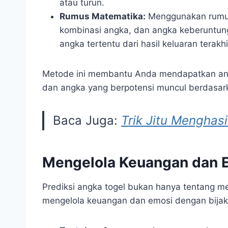
atau turun.
Rumus Matematika:
Menggunakan rumus
kombinasi angka, dan angka keberuntu
angka tertentu dari hasil keluaran terak
Metode ini membantu Anda mendapatkan ang
dan angka yang berpotensi muncul berdasar
Baca Juga:
Trik Jitu Menghas
Mengelola Keuangan dan E
Prediksi angka togel bukan hanya tentang m
mengelola keuangan dan emosi dengan bijak.