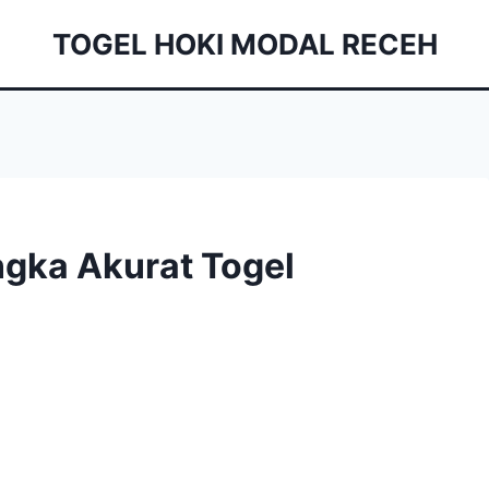
TOGEL HOKI MODAL RECEH
ngka Akurat Togel