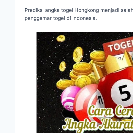
h
a
e
e
k
i
h
a
c
s
l
y
n
a
Prediksi angka togel Hongkong menjadi salah
t
e
s
e
p
e
r
penggemar togel di Indonesia.
s
b
e
g
e
e
A
o
n
r
p
o
g
a
p
k
e
m
r