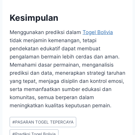
Kesimpulan
Menggunakan prediksi dalam
Togel Bolivia
tidak menjamin kemenangan, tetapi
pendekatan edukatif dapat membuat
pengalaman bermain lebih cerdas dan aman.
Memahami dasar permainan, menganalisis
prediksi dan data, menerapkan strategi taruhan
yang tepat, menjaga disiplin dan kontrol emosi,
serta memanfaatkan sumber edukasi dan
komunitas, semua berperan dalam
meningkatkan kualitas keputusan pemain.
Post
#
PASARAN TOGEL TEPERCAYA
Tags:
#
Prediksi Togel Bolivia