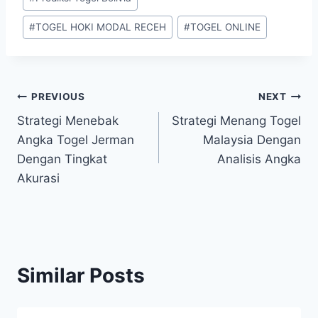
#
TOGEL HOKI MODAL RECEH
#
TOGEL ONLINE
Post
PREVIOUS
NEXT
Strategi Menebak
Strategi Menang Togel
navigation
Angka Togel Jerman
Malaysia Dengan
Dengan Tingkat
Analisis Angka
Akurasi
Similar Posts