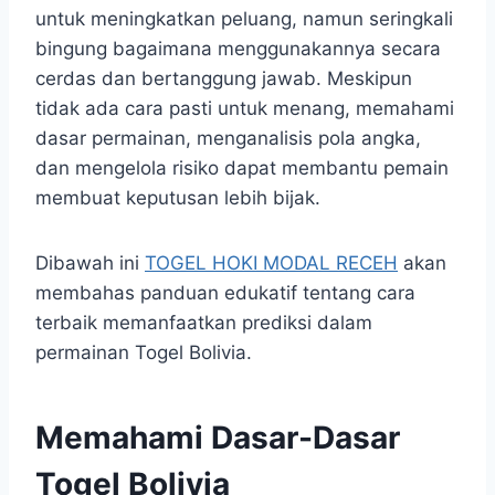
untuk meningkatkan peluang, namun seringkali
bingung bagaimana menggunakannya secara
cerdas dan bertanggung jawab. Meskipun
tidak ada cara pasti untuk menang, memahami
dasar permainan, menganalisis pola angka,
dan mengelola risiko dapat membantu pemain
membuat keputusan lebih bijak.
Dibawah ini
TOGEL HOKI MODAL RECEH
akan
membahas panduan edukatif tentang cara
terbaik memanfaatkan prediksi dalam
permainan Togel Bolivia.
Memahami Dasar-Dasar
Togel Bolivia