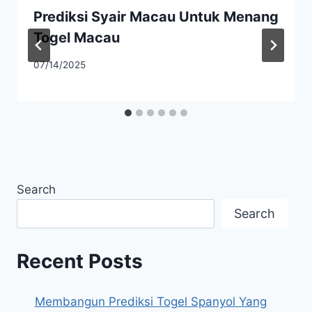
Prediksi Syair Macau Untuk Menang
Togel Macau
07/14/2025
Search
Search
Recent Posts
Membangun Prediksi Togel Spanyol Yang