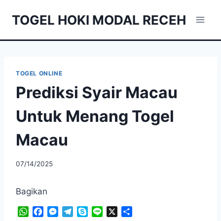
Skip
TOGEL HOKI MODAL RECEH
to
content
TOGEL ONLINE
Prediksi Syair Macau
Untuk Menang Togel
Macau
07/14/2025
Bagikan
W
F
M
T
S
L
X
S