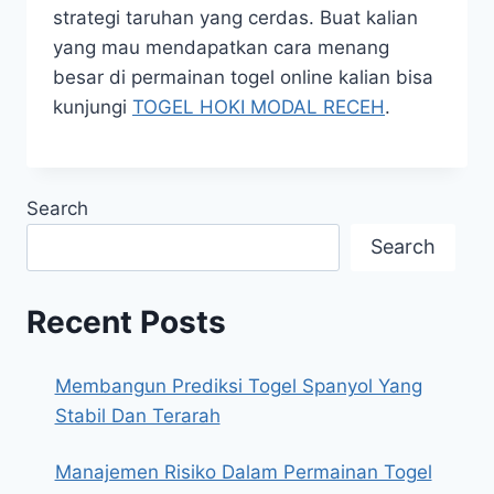
strategi taruhan yang cerdas. Buat kalian
yang mau mendapatkan cara menang
besar di permainan togel online kalian bisa
kunjungi
TOGEL HOKI MODAL RECEH
.
Search
Search
Recent Posts
Membangun Prediksi Togel Spanyol Yang
Stabil Dan Terarah
Manajemen Risiko Dalam Permainan Togel