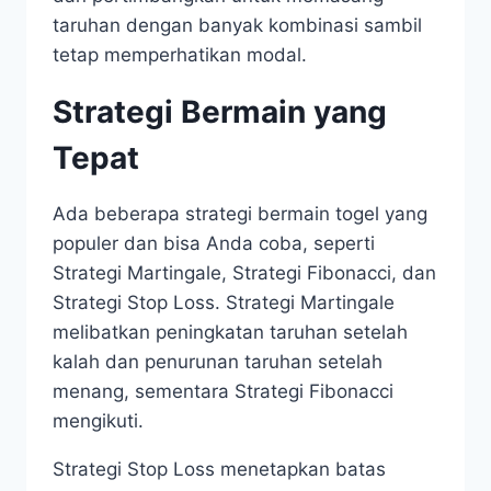
taruhan dengan banyak kombinasi sambil
tetap memperhatikan modal.
Strategi Bermain yang
Tepat
Ada beberapa strategi bermain togel yang
populer dan bisa Anda coba, seperti
Strategi Martingale, Strategi Fibonacci, dan
Strategi Stop Loss. Strategi Martingale
melibatkan peningkatan taruhan setelah
kalah dan penurunan taruhan setelah
menang, sementara Strategi Fibonacci
mengikuti.
Strategi Stop Loss menetapkan batas