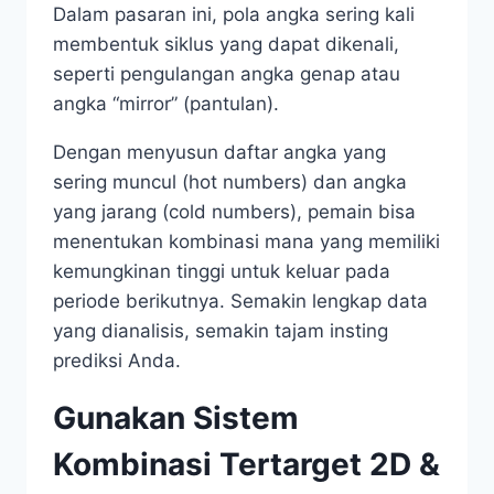
Dalam pasaran ini, pola angka sering kali
membentuk siklus yang dapat dikenali,
seperti pengulangan angka genap atau
angka “mirror” (pantulan).
Dengan menyusun daftar angka yang
sering muncul (hot numbers) dan angka
yang jarang (cold numbers), pemain bisa
menentukan kombinasi mana yang memiliki
kemungkinan tinggi untuk keluar pada
periode berikutnya. Semakin lengkap data
yang dianalisis, semakin tajam insting
prediksi Anda.
Gunakan Sistem
Kombinasi Tertarget 2D &