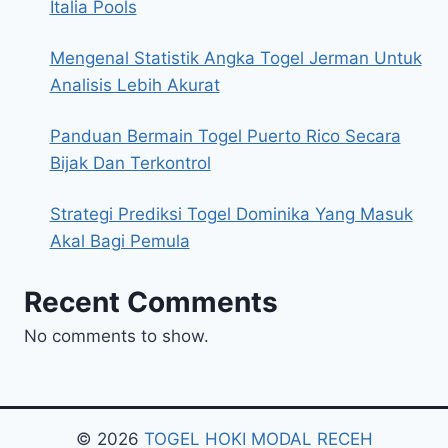
Italia Pools
Mengenal Statistik Angka Togel Jerman Untuk
Analisis Lebih Akurat
Panduan Bermain Togel Puerto Rico Secara
Bijak Dan Terkontrol
Strategi Prediksi Togel Dominika Yang Masuk
Akal Bagi Pemula
Recent Comments
No comments to show.
© 2026
TOGEL HOKI MODAL RECEH