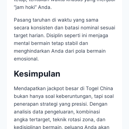
“jam hoki” Anda.
Pasang taruhan di waktu yang sama
secara konsisten dan batasi nominal sesuai
target harian. Disiplin seperti ini menjaga
mental bermain tetap stabil dan
menghindarkan Anda dari pola bermain
emosional.
Kesimpulan
Mendapatkan jackpot besar di Togel China
bukan hanya soal keberuntungan, tapi soal
penerapan strategi yang presisi. Dengan
analisis data pengeluaran, kombinasi
angka tertarget, teknik rotasi zona, dan
kedisiplinan bermain, peluang Anda akan