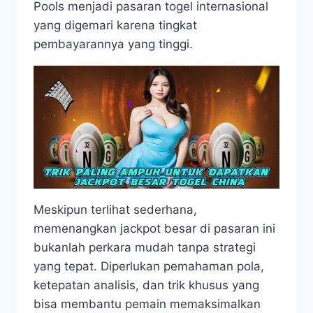
Pools menjadi pasaran togel internasional
yang digemari karena tingkat
pembayarannya yang tinggi.
Meskipun terlihat sederhana,
memenangkan jackpot besar di pasaran ini
bukanlah perkara mudah tanpa strategi
yang tepat. Diperlukan pemahaman pola,
ketepatan analisis, dan trik khusus yang
bisa membantu pemain memaksimalkan