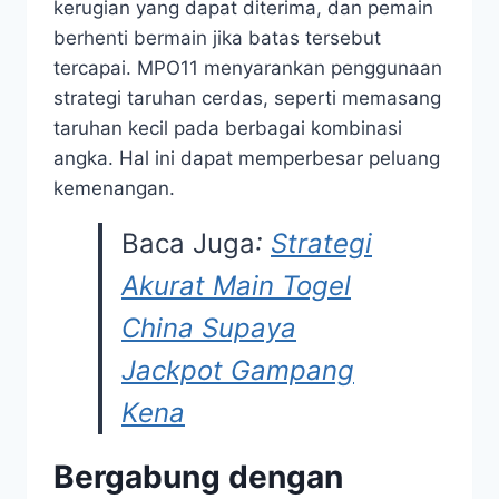
kerugian yang dapat diterima, dan pemain
berhenti bermain jika batas tersebut
tercapai. MPO11 menyarankan penggunaan
strategi taruhan cerdas, seperti memasang
taruhan kecil pada berbagai kombinasi
angka. Hal ini dapat memperbesar peluang
kemenangan.
Baca Juga
:
Strategi
Akurat Main Togel
China Supaya
Jackpot Gampang
Kena
Bergabung dengan